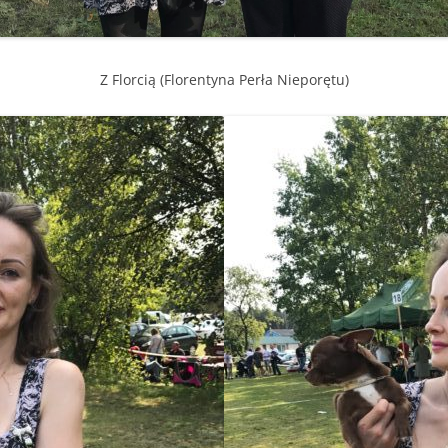
Z Florcią (Florentyna Perła Nieporętu)