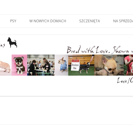
 – Warszawa – Per Sempre
Przejdź
do
PSY
W NOWYCH DOMACH
SZCZENIĘTA
NA SPRZED
treści