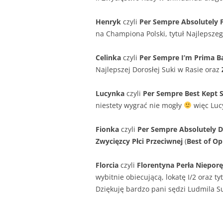
Henryk
czyli
Per Sempre Absolutely 
na Championa Polski, tytuł Najlepsze
Celinka
czyli
Per Sempre I’m Prima Ba
Najlepszej Dorosłej Suki w Rasie oraz
Lucynka
czyli
Per Sempre Best Kept S
niestety wygrać nie mogły
więc Lucy
Fionka
czyli
Per Sempre Absolutely D
Zwycięzcy Płci Przeciwnej
(
Best of Op
Florcia
czyli
Florentyna Perła Niepor
wybitnie obiecującą, lokatę I/2 oraz ty
Dziękuję bardzo pani sędzi Ludmila Su