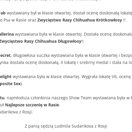
Fab
wystawiany był w klasie otwartej, dostał ocenę doskonałą lokatę
go Psa w Rasie oraz
Zwycięstwo Rasy Chihuahua Krótkowłosy
!!
llerina
wystawiana była w klasie otwartej. Dostała ocenę doskonałą,
Zwycięstwo
Rasy Chihuahua Długowłosy
!!
ecret
, długowłosa suczka wystawiana była w klasie otwartej i bez
nka dostała ocenę doskonałą, II lokatę i srebrny medal i stała na l
elight
wystawiana była w klasie otwartej. Wygrała lokatę I/6, ocenę
posite Sex
).
ętu
, najmłodsza członkinia naszego Show Team wystawiana była w kl
tuł
Najlepsze szczenię w Rasie
.
darikova z Rosji.
Z panią sędzią Ludmila Sudarikova z Rosji