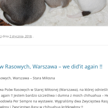
ci
dnia
2 stycznia, 2018
,
.
 Rasowych, Warszawa – we did’it again !!
sowych, Warszawa – Stara Miłosna
a Psów Rasowych w Starej Miłosnej (Warszawa), na której odnieśliś
t again !! Jestem bardzo szcześliwa i dumna z moich chihuahua – Henr
 hodowla Per Sempre na wystawie. Wygraliśmy dwa Zwycięstwa Ras
włosy i Zwycięstwo Rasy w chihuahua krótkowłosy !!