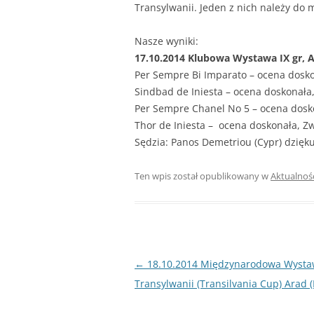
Transylwanii. Jeden z nich należy do m
Nasze wyniki:
17.10.2014 Klubowa Wystawa IX gr, A
Per Sempre Bi Imparato – ocena dosko
Sindbad de Iniesta – ocena doskonała,
Per Sempre Chanel No 5 – ocena dosk
Thor de Iniesta – ocena doskonała, Zw
Sędzia: Panos Demetriou (Cypr) dzię
Ten wpis został opublikowany w
Aktualnoś
Nawigacja
←
18.10.2014 Międzynarodowa Wysta
wpisu
Transylwanii (Transilvania Cup) Arad 