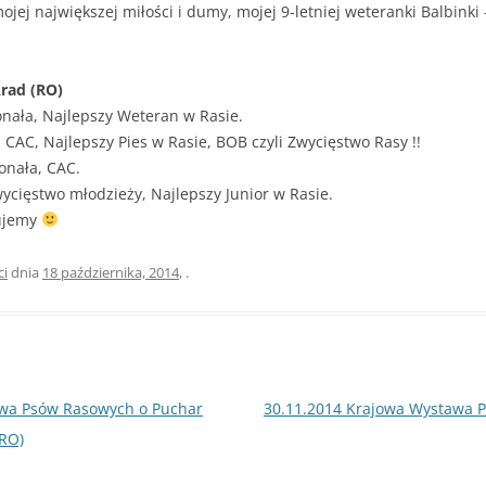
ojej największej miłości i dumy, mojej 9-letniej weteranki Balbinki
rad (RO)
nała, Najlepszy Weteran w Rasie.
 CAC, Najlepszy Pies w Rasie, BOB czyli Zwycięstwo Rasy !!
onała, CAC.
ycięstwo młodzieży, Najlepszy Junior w Rasie.
kujemy
ci
dnia
18 października, 2014
,
.
wa Psów Rasowych o Puchar
30.11.2014 Krajowa Wystawa 
(RO)