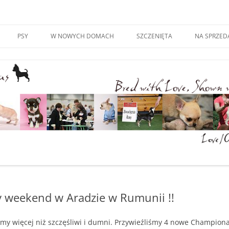
 – Warszawa – Per Sempre
Przejdź
do
PSY
W NOWYCH DOMACH
SZCZENIĘTA
NA SPRZED
treści
 weekend w Aradzie w Rumunii !!
śmy więcej niż szczęśliwi i dumni. Przywieźliśmy 4 nowe Champion