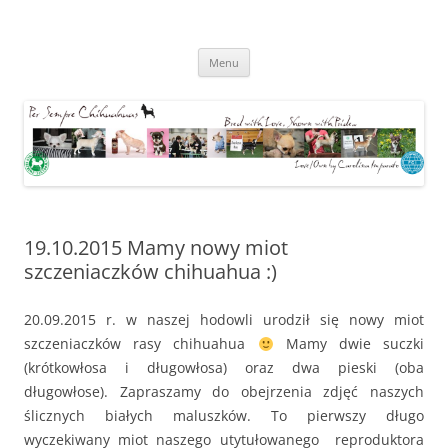
Hodowla Chihuahua – Warszawa –
Przejdź
Per Sempre
Menu
do
treści
19.10.2015 Mamy nowy miot
szczeniaczków chihuahua :)
20.09.2015 r. w naszej hodowli urodził się nowy miot
szczeniaczków rasy chihuahua
Mamy dwie suczki
(krótkowłosa i długowłosa) oraz dwa pieski (oba
długowłose). Zapraszamy do obejrzenia zdjęć naszych
ślicznych białych maluszków. To pierwszy długo
wyczekiwany miot naszego utytułowanego reproduktora